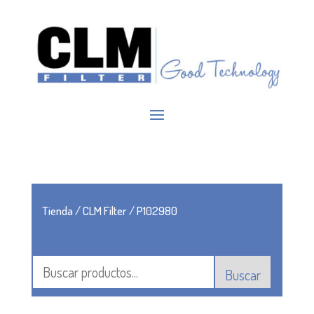
Tienda
/
CLM Filter
/ P102980
Buscar