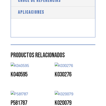
CRUCE DE REFERENCIAS
APLICACIONES
Productos relacionados
K040595
K030276
P581787
K020079