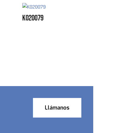
K020079
Llámanos