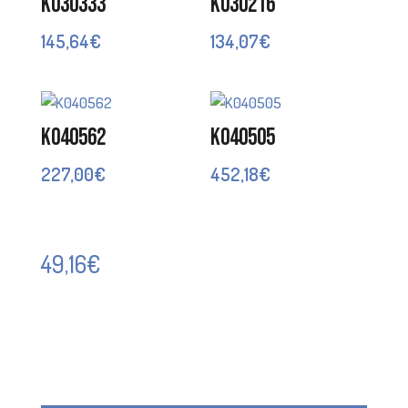
K030333
K030216
145,64
€
134,07
€
K040562
K040505
227,00
€
452,18
€
49,16
€