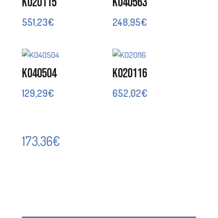
K020115
K040563
551,23
€
248,95
€
K040504
K020116
129,29
€
652,02
€
173,36
€