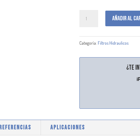
P165675
Añadir al ca
cantidad
Categoría:
Filtros Hidraulicos
¿Te i
¡
 REFERENCIAS
APLICACIONES