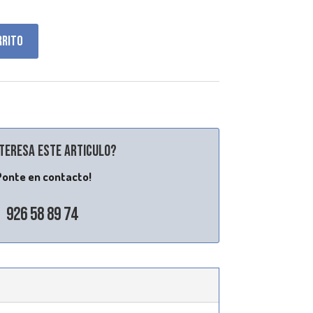
rrito
nteresa este articulo?
Ponte en contacto!
926 58 89 74