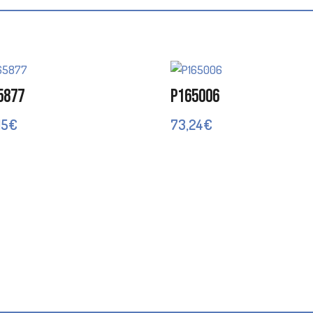
5877
P165006
15
€
73,24
€