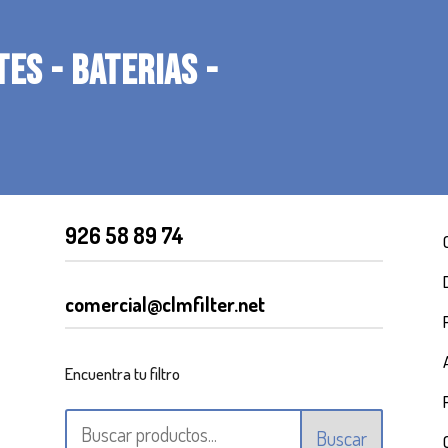
TES - BATERIAS -
926 58 89 74
comercial@clmfilter.net
Encuentra tu filtro
Buscar