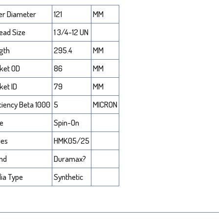
er Diameter
121
MM
ead Size
1 3/4-12 UN
gth
295.4
MM
ket OD
86
MM
ket ID
79
MM
iciency Beta 1000
5
MICRON
le
Spin-On
ies
HMK05/25
nd
Duramax?
ia Type
Synthetic