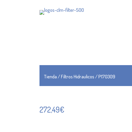
Tienda
/
Filtros Hidraulicos
/ P170309
272,49
€