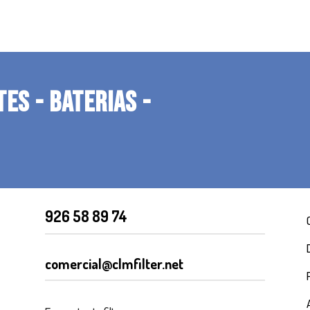
TES - BATERIAS -
926 58 89 74
comercial@clmfilter.net