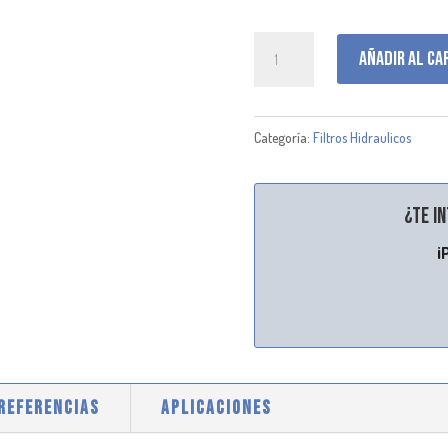
P170309
Añadir al ca
cantidad
Categoría:
Filtros Hidraulicos
¿Te i
¡
 REFERENCIAS
APLICACIONES