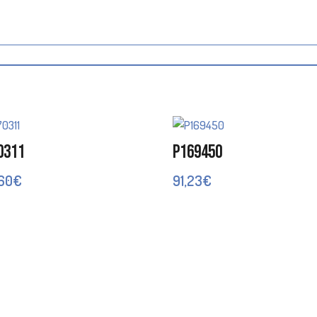
0311
P169450
,60
€
91,23
€