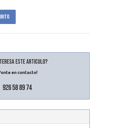
rrito
nteresa este articulo?
Ponte en contacto!
926 58 89 74