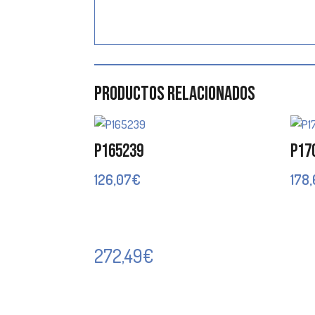
Productos relacionados
P165239
P17
126,07
€
178
272,49
€