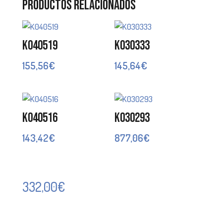
Productos relacionados
K040519
K030333
155,56
€
145,64
€
K040516
K030293
143,42
€
877,06
€
332,00
€