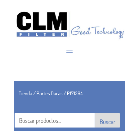
Tienda
/
Partes Duras
/ P171384
Buscar