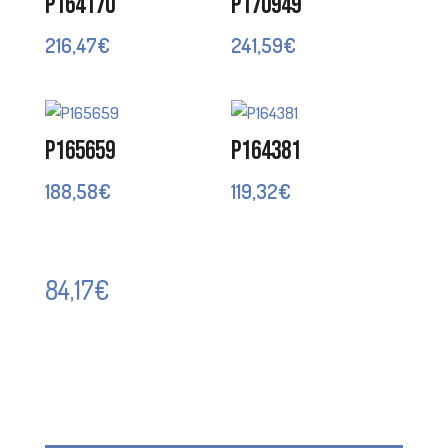
P164170
P170949
216,47
€
241,59
€
P165659
P164381
188,58
€
119,32
€
84,17
€