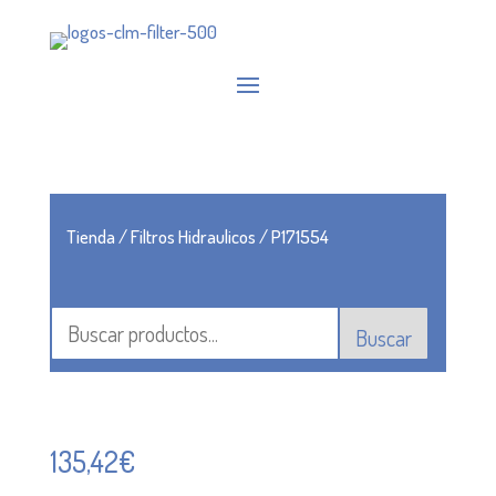
Tienda
/
Filtros Hidraulicos
/ P171554
Buscar
135,42
€