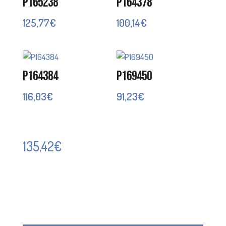
P165238
P164378
125,77
€
100,14
€
P164384
P169450
116,03
€
91,23
€
135,42
€