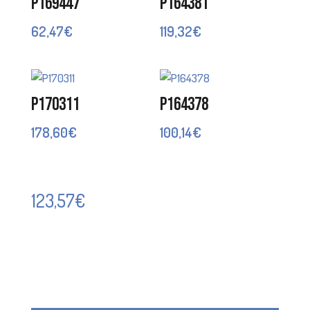
P169447
P164381
62,47
€
119,32
€
P170311
P164378
178,60
€
100,14
€
123,57
€