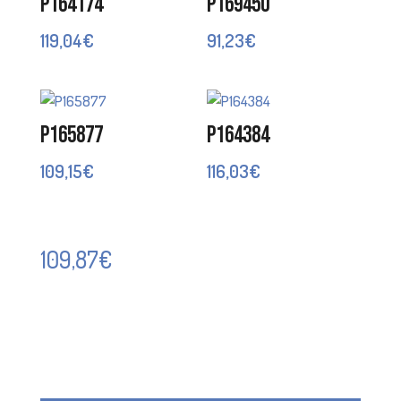
P164174
P169450
119,04
€
91,23
€
P165877
P164384
109,15
€
116,03
€
109,87
€