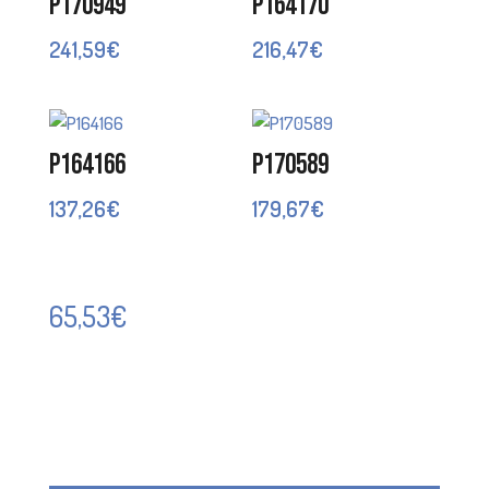
P170949
P164170
241,59
€
216,47
€
P164166
P170589
137,26
€
179,67
€
65,53
€