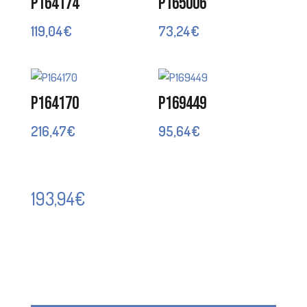
P164174
P165006
119,04
€
73,24
€
P164170
P169449
216,47
€
95,64
€
193,94
€