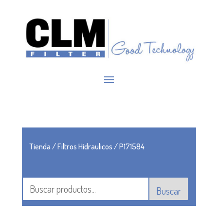
Tienda
/
Filtros Hidraulicos
/ P171584
Buscar