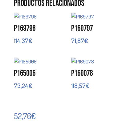
Productos relacionados
P169798
P169797
114,37
€
71,87
€
P165006
P169078
73,24
€
118,57
€
52,76
€