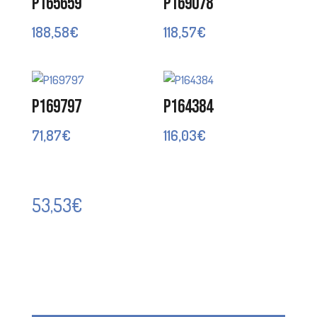
P165659
P169078
188,58
€
118,57
€
P169797
P164384
71,87
€
116,03
€
53,53
€