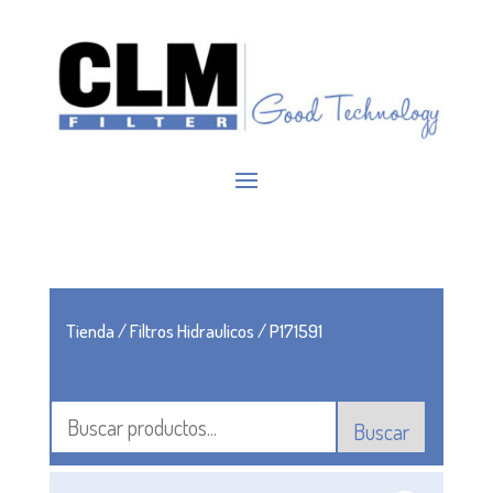
Tienda
/
Filtros Hidraulicos
/ P171591
Buscar