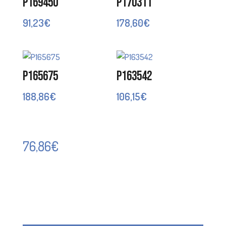
P169450
P170311
91,23
€
178,60
€
P165675
P163542
188,86
€
106,15
€
76,86
€