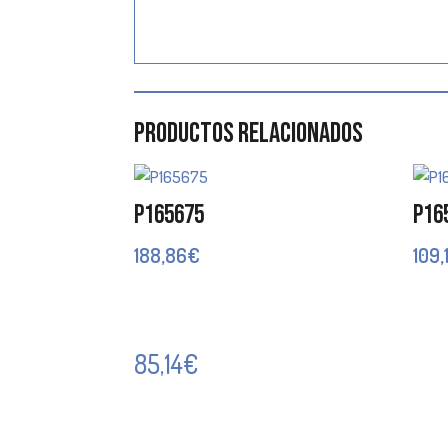
Productos relacionados
P165675
P16
188,86
€
109,
85,14
€