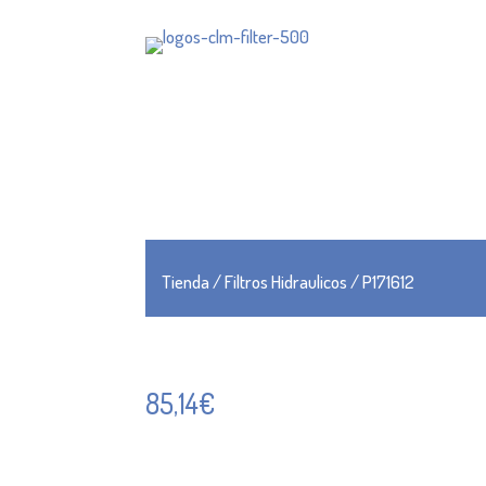
Tienda
/
Filtros Hidraulicos
/ P171612
85,14
€