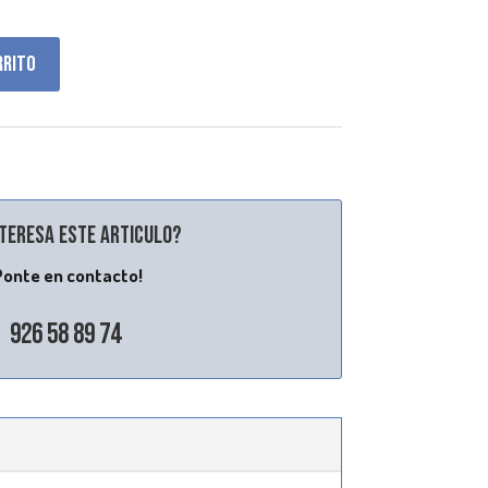
rrito
nteresa este articulo?
Ponte en contacto!
926 58 89 74