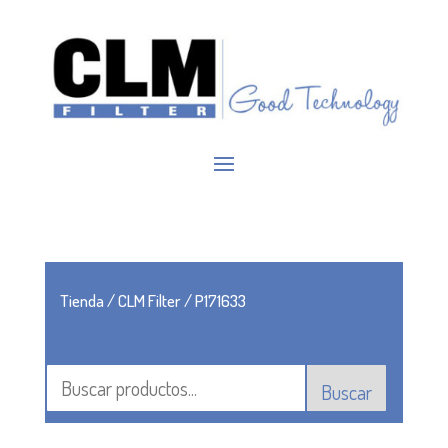
Tienda
/
CLM Filter
/ P171633
Buscar