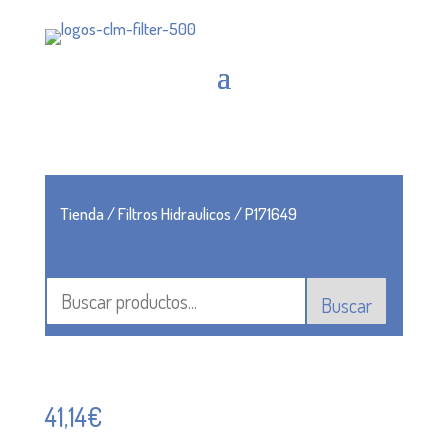
Tienda
/
Filtros Hidraulicos
/ P171649
Buscar
41,14
€