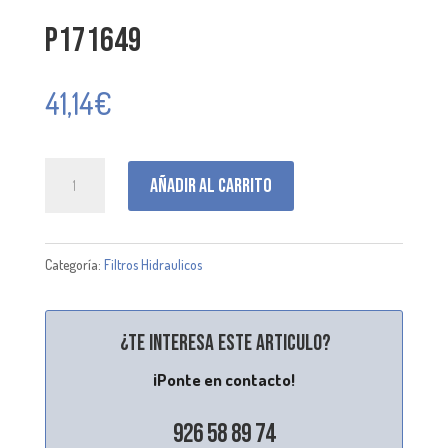
P171649
41,14
€
P171649
Añadir al carrito
cantidad
Categoría:
Filtros Hidraulicos
¿Te interesa este articulo?
¡Ponte en contacto!
926 58 89 74