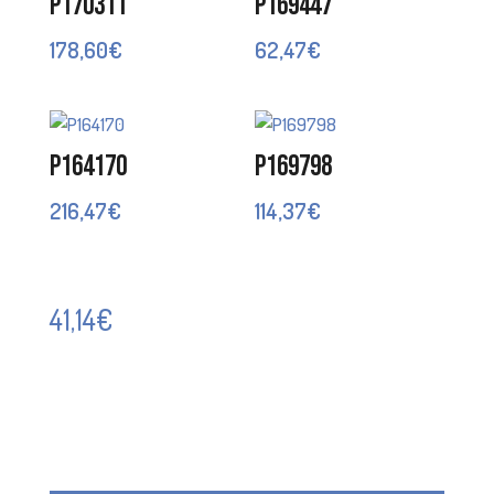
P170311
P169447
178,60
€
62,47
€
P164170
P169798
216,47
€
114,37
€
41,14
€