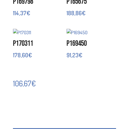
P169798
P165675
114,37
€
188,86
€
P170311
P169450
178,60
€
91,23
€
106,67
€