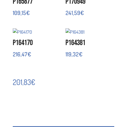
P165877
P170949
109,15
€
241,59
€
P164170
P164381
216,47
€
119,32
€
201,83
€