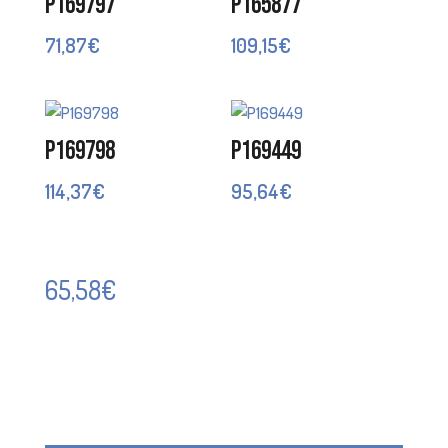
P169797
P165877
71,87
€
109,15
€
P169798
P169449
114,37
€
95,64
€
65,58
€