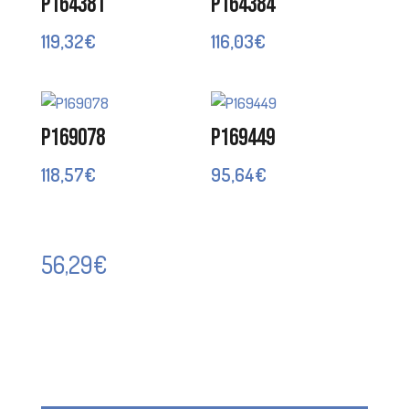
P164381
P164384
119,32
€
116,03
€
P169078
P169449
118,57
€
95,64
€
56,29
€