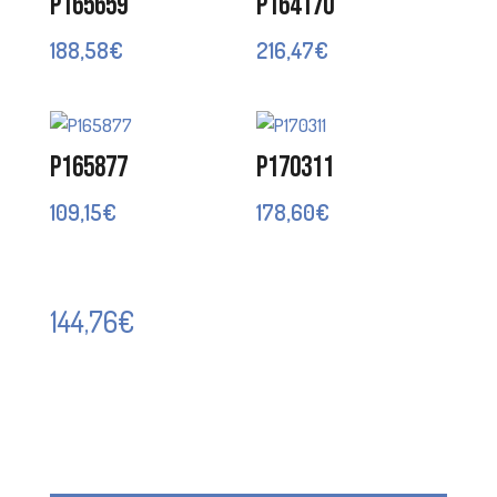
P165659
P164170
188,58
€
216,47
€
P165877
P170311
109,15
€
178,60
€
144,76
€