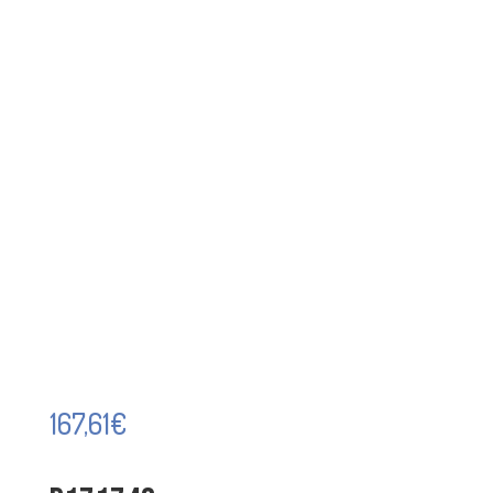
167,61
€