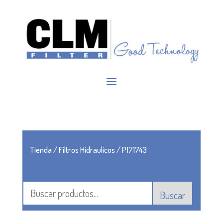
Tienda
/
Filtros Hidraulicos
/ P171743
Buscar