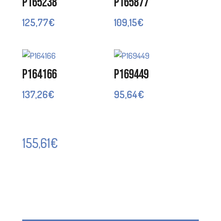
P165238
P165877
125,77
€
109,15
€
P164166
P169449
137,26
€
95,64
€
155,61
€