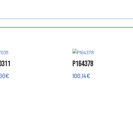
0311
P164378
,60
€
100,14
€