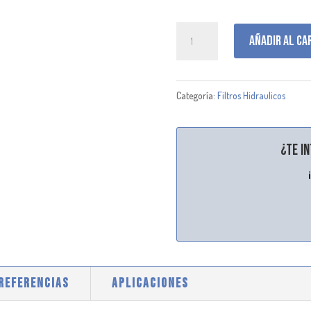
P171813
Añadir al ca
cantidad
Categoría:
Filtros Hidraulicos
¿Te i
 REFERENCIAS
APLICACIONES