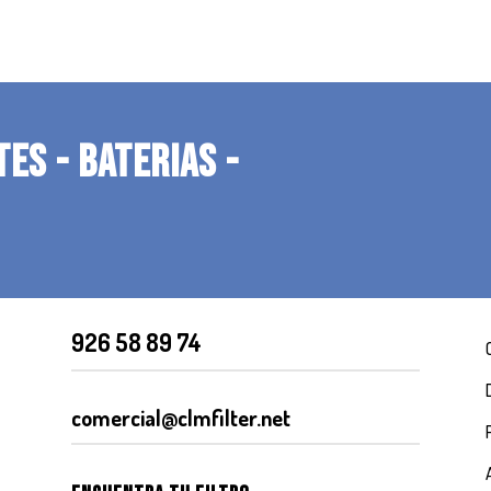
TES - BATERIAS -
926 58 89 74
comercial@clmfilter.net