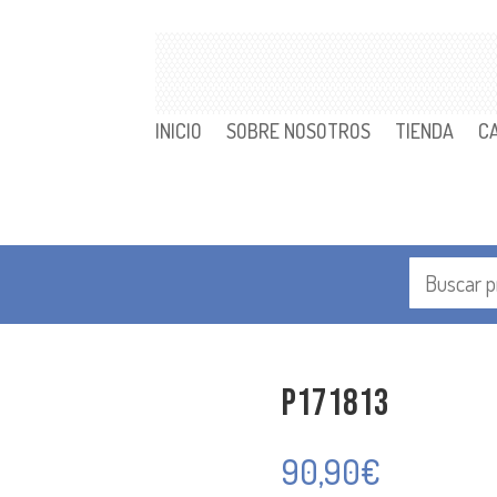
INICIO
SOBRE NOSOTROS
TIENDA
C
P171813
90,90
€