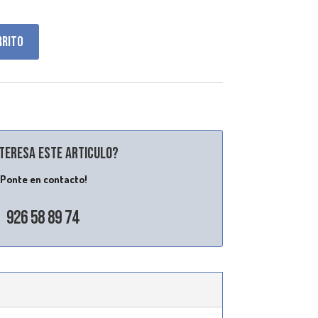
rrito
nteresa este articulo?
¡Ponte en contacto!
926 58 89 74