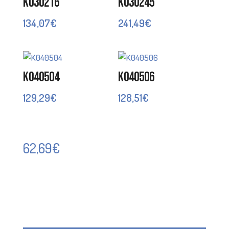
K030216
K030245
134,07
€
241,49
€
K040504
K040506
129,29
€
128,51
€
62,69
€