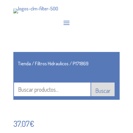
Tienda
/
Filtros Hidraulicos
/ P171869
Buscar
37,07
€