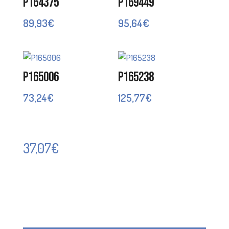
P164375
P169449
89,93
€
95,64
€
P165006
P165238
73,24
€
125,77
€
37,07
€