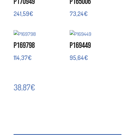
P170949
P165006
241,59
€
73,24
€
P169798
P169449
114,37
€
95,64
€
38,87
€