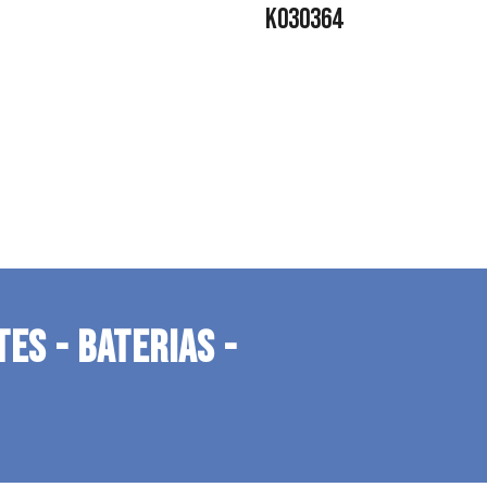
K030364
TES - BATERIAS -