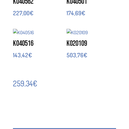
K040562
K040501
227,00
€
174,69
€
K040516
K020109
143,42
€
503,76
€
259,34
€