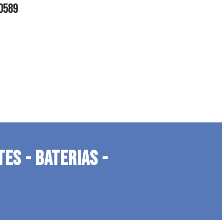
0589
TES - BATERIAS -