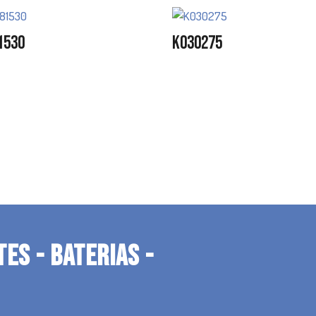
1530
K030275
TES - BATERIAS -