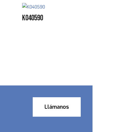
K040590
Llámanos