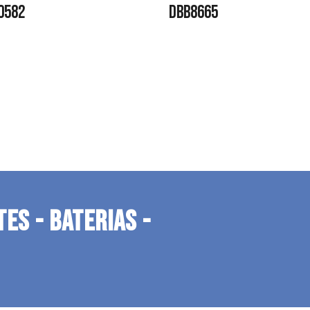
0582
DBB8665
TES - BATERIAS -