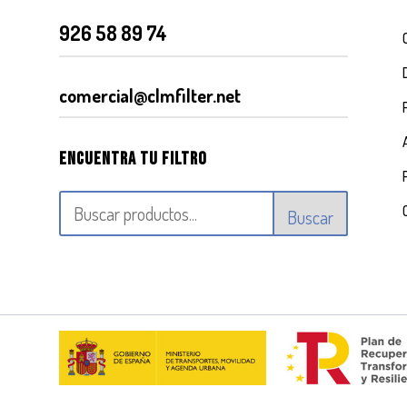
926 58 89 74
comercial@clmfilter.net
Encuentra tu filtro
Buscar