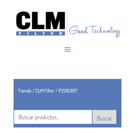
Tienda
/
CLM Filter
/ P206397
Buscar