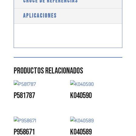
CRUCE DE REFERENCIAS
APLICACIONES
Productos relacionados
P581787
K040590
P958671
K040589