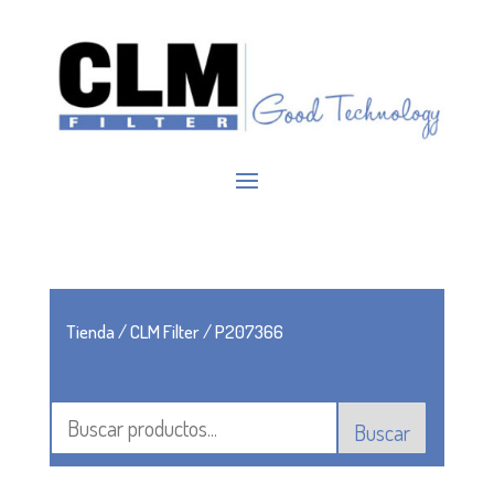
Tienda
/
CLM Filter
/ P207366
Buscar