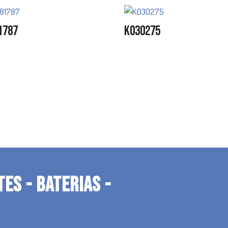
1787
K030275
TES - BATERIAS -