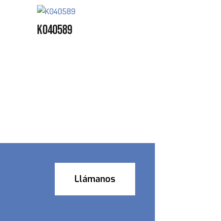
K040589
Llámanos