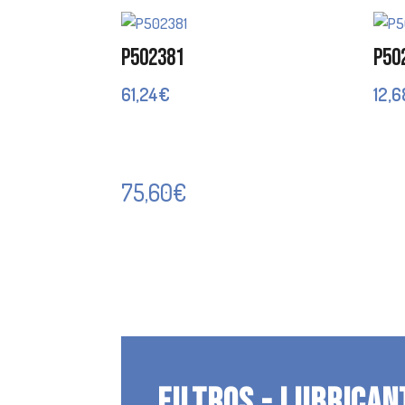
P502381
P50
61,24
€
12,6
75,60
€
FILTROS - LUBRICAN