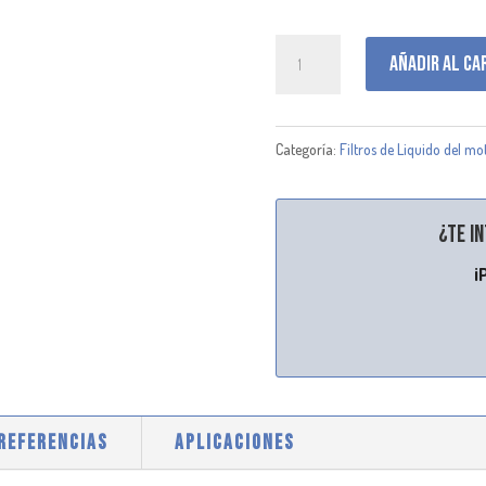
P502504
Añadir al ca
cantidad
Categoría:
Filtros de Liquido del mo
¿Te i
¡
 REFERENCIAS
APLICACIONES