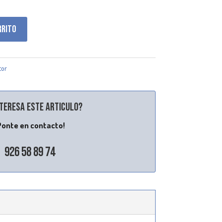
rrito
tor
nteresa este articulo?
Ponte en contacto!
926 58 89 74