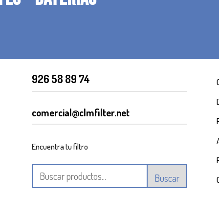
926 58 89 74
comercial@clmfilter.net
Encuentra tu filtro
Buscar