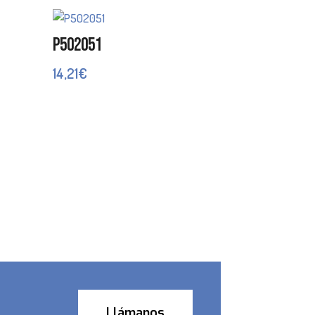
P502051
14,21
€
Llámanos