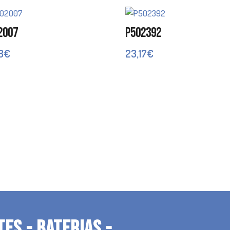
2007
P502392
8
€
23,17
€
TES - BATERIAS -