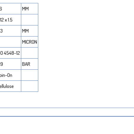
6
MM
12 x 1.5
43
MM
MICRON
SO 4548-12
.9
BAR
pin-On
ellulose