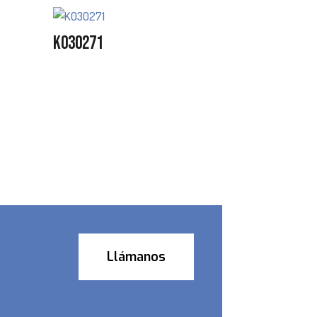
K030271
Llámanos