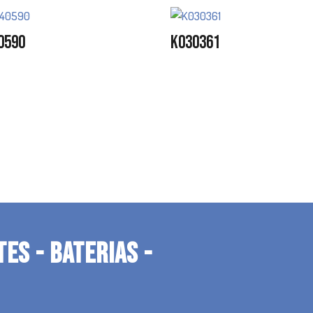
0590
K030361
TES - BATERIAS -