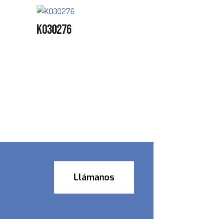
K030276
Llámanos