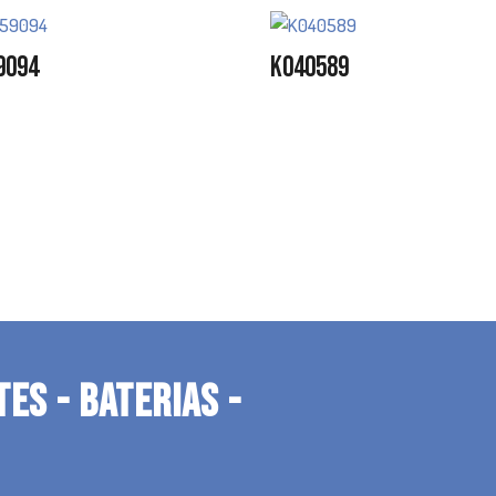
9094
K040589
TES - BATERIAS -