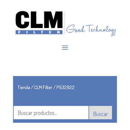
Tienda
/
CLM Filter
/ P532922
Buscar