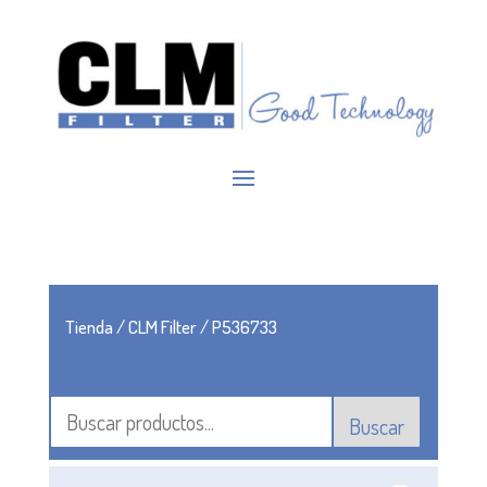
Tienda
/
CLM Filter
/ P536733
Buscar