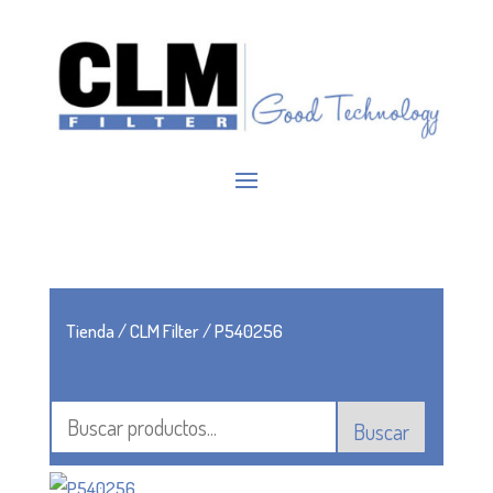
Tienda
/
CLM Filter
/ P540256
Buscar