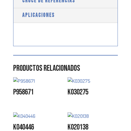
CRUCE DE REFERENCIAS
APLICACIONES
Productos relacionados
P958671
K030275
K040446
K020138