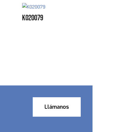
K020079
Llámanos