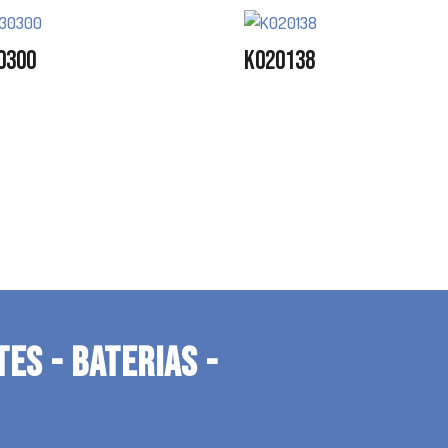
0300
K020138
TES - BATERIAS -