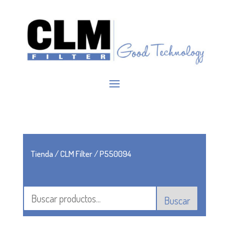
Tienda
/
CLM Filter
/ P550094
Buscar