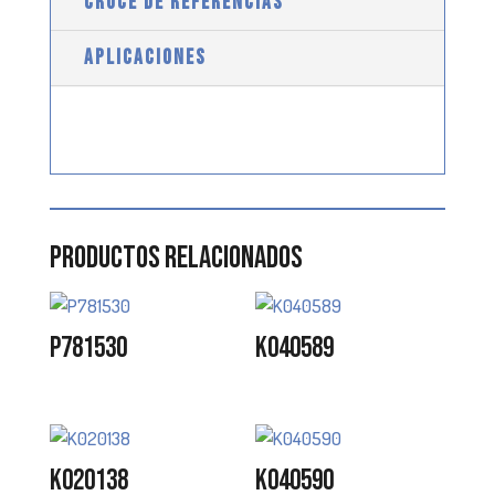
CRUCE DE REFERENCIAS
APLICACIONES
Productos relacionados
P781530
K040589
K020138
K040590