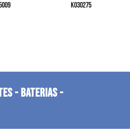
5009
K030275
TES - BATERIAS -