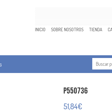
INICIO
SOBRE NOSOTROS
TIENDA
C
6
P550736
51,84
€