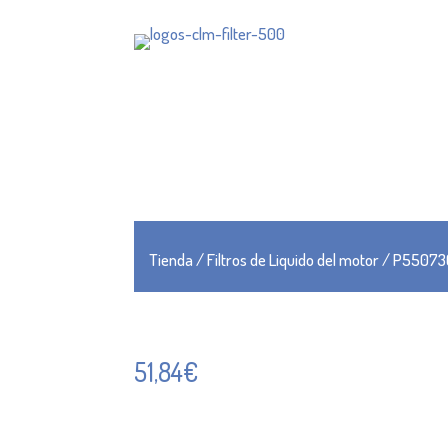
Tienda
/
Filtros de Liquido del motor
/ P55073
51,84
€