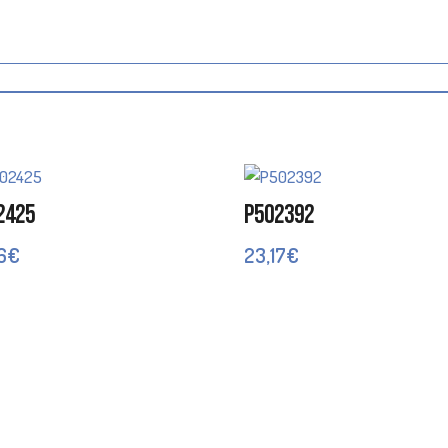
2425
P502392
6
€
23,17
€