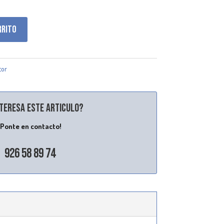
rrito
tor
nteresa este articulo?
¡Ponte en contacto!
926 58 89 74