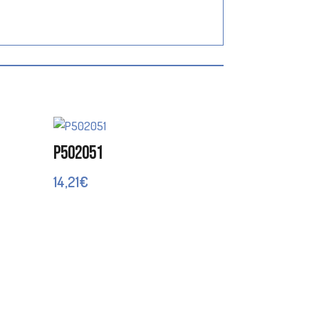
P502051
14,21
€