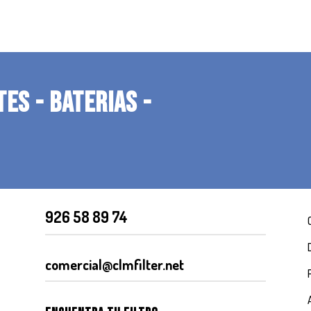
TES - BATERIAS -
926 58 89 74
comercial@clmfilter.net