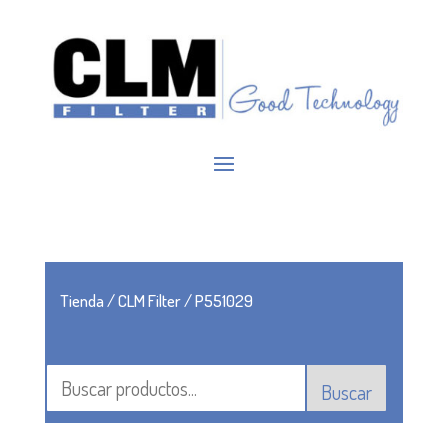
Tienda
/
CLM Filter
/ P551029
Buscar